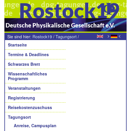
Rostock19
Deutsche Physikalische Gesellschaft e.V.
>
<
Sie sind hier:
Rostock19
/
Tagungsort
/
Navigation
Haftungsausschluss
Startseite
Termine & Deadlines
Schwarzes Brett
Wissenschaftliches
Programm
Veranstaltungen
Registrierung
Reisekostenzuschuss
Tagungsort
Anreise, Campusplan